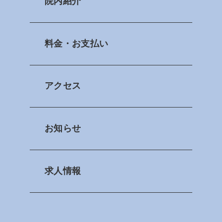
院内紹介
歯周病
審美治療
根管治療
入れ歯
料金・お支払い
インプラント
マタニティ歯科
ホワイトニング
訪問歯科
アクセス
親知らず
ドライマウス
お知らせ
求人情報