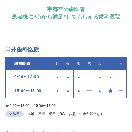
宇都宮の歯医者
患者様に“心から満足”してもらえる歯科医院
臼井歯科医院
診療時間
月
火
水
木
金
土
日
9:00〜13:00
●
●
●
●
●
15:00〜18:00
●
●
●
●
9:00〜13:00、 15:00〜17:00
休診日
木曜、日曜、祝日（GW、お盆、年末年始含む）